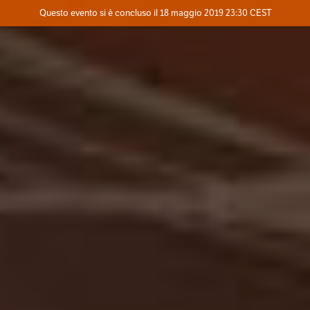
Evento concluso
Questo evento si è concluso il 18 maggio 2019 23:30 CEST
Dove
Contatta l'organizzatore
INFO