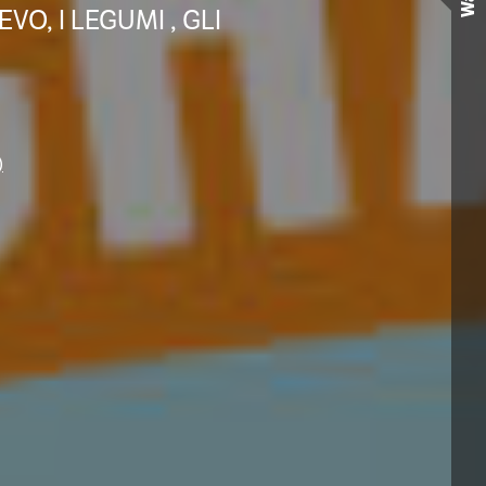
Wall
VO, I LEGUMI , GLI
)