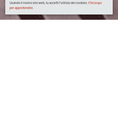
Usando il nostro sito web, tu accetti l'utilizzo dei cookies.
Clicca qui
per approfondire.
Quando
domenica
04/dic/2022
dalle
09:30
alle
19:00
(UTC
+01:00)
Dove
Via Due Giugno, 00019 Tivoli RM, Italia
Visualizza mappa