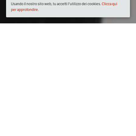
Usando il nostro sito web, tu accetti l'utilizzo dei cookies.
Clicca qui
per approfondire.
Quando
dal
15/gen/2021
ore
18:30
(UTC +01:00)
al
19/feb/2021
ore
19:00
(UTC +01:00)
Dove
https://www.facebook.com/slowfoodravenna
Descrizione