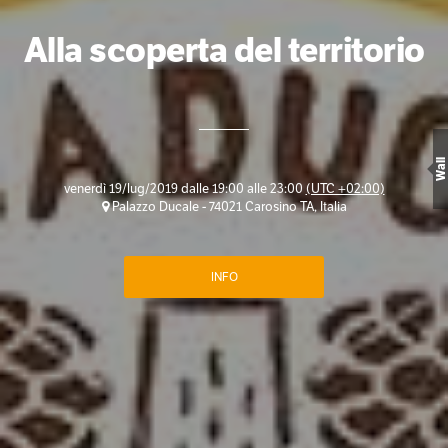
Alla scoperta del territorio
Wall
venerdì 19/lug/2019 dalle 19:00 alle 23:00
(UTC +02:00)
Palazzo Ducale - 74021 Carosino TA, Italia
INFO