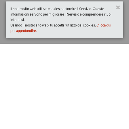
Il nostro sito web utilizza cookies per fornire il Servizio. Queste
informazioni servono per migliorare il Servizio e comprendere i tuoi
interessi.
Usando il nostro sito web, tu accetti l'utilizzo dei cookies.
Clicca qui
per approfondire.
Quando
dal
29/set/2023
ore
11:53
(UTC +02:00)
al
01/ott/2023
ore
11:53
(UTC +02:00)
Descrizione
In occasione della XXXI Festa nazionale del tartufo della Val 