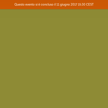
Evento concluso
Questo evento si è concluso il 11 giugno 2017 15:30 CEST
Dove
Contatta l'organizzatore
INFO