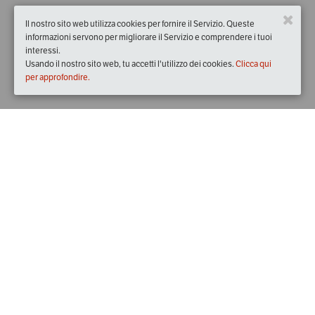
Il nostro sito web utilizza cookies per fornire il Servizio. Queste
informazioni servono per migliorare il Servizio e comprendere i tuoi
interessi.
Usando il nostro sito web, tu accetti l'utilizzo dei cookies.
Clicca qui
per approfondire.
Quando
domenica
11/giu/2017
dalle
14:00
alle
15:30
(UTC
+02:00)
Dove
Ristorante Lo Stuzzichino
Via Deserto, 1, 80061 Massa Lubrense NA, Italia