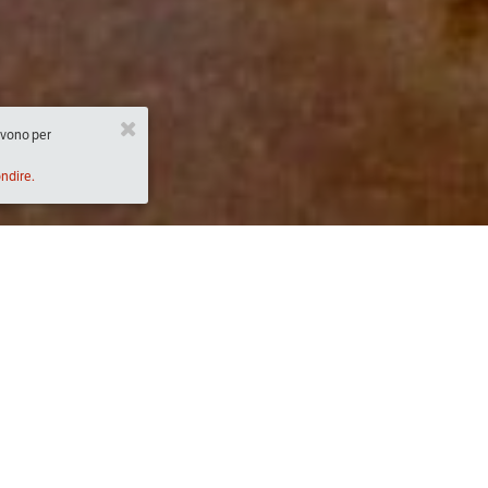
ervono per
ondire.
Descrizione
2:00)
A scuola di Pane Antico a Trentinara è il pr
previsto per domenica 29 settembre 2019.
Il programma della giornata:
– Arrivo dei partecipanti presso il laboratorio 
8.30, presentazione aziendale e della giornat