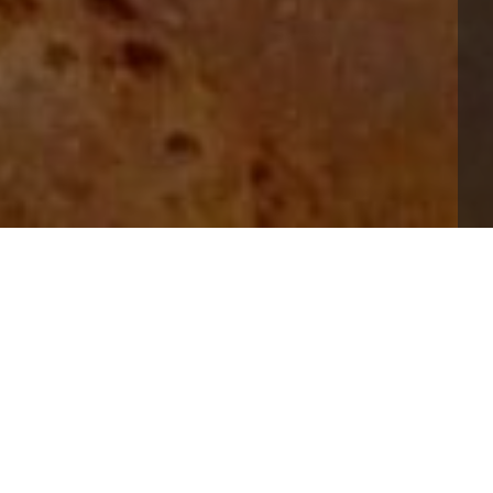
ossimo appuntamento con Slow Food Cilento Experience 
artigianale “Cilento & Tradizione” a Trentinara alle ore 
a didattica;