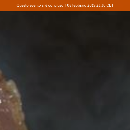
Evento concluso
Questo evento si è concluso il 08 febbraio 2019 23:30 CET
Dove
Contatta l'organizzatore
INFO