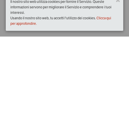
Il nostro sito web utilizza cookies per fornire il Servizio. Queste
informazioni servono per migliorare il Servizio e comprendere i tuoi
interessi.
Usando il nostro sito web, tu accetti l'utilizzo dei cookies.
Clicca qui
per approfondire.
Quando
giovedì
12/lug/2018
dalle
20:00
alle
22:30
(UTC
+02:00)
Dove
Via Bartolomeo Sestini, 108, 51100 Pistoia PT, Italia
Visualizza mappa