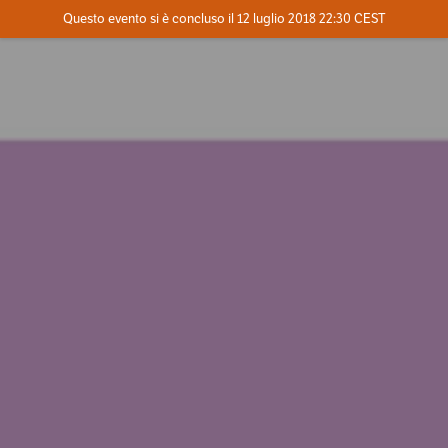
Evento concluso
Questo evento si è concluso il 12 luglio 2018 22:30 CEST
Dove
Contatta l'organizzatore
INFO