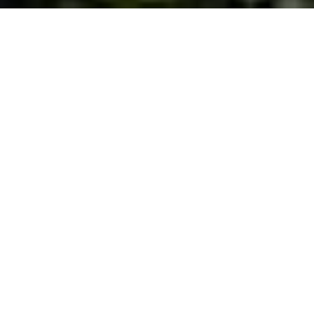
Quando
lunedì
28/mag/2018
dalle
15:30
alle
17:30
(UTC +02:00)
Dove
Via San Jacopo In Acquaviva, 65, 57127 Livorno LI, Italia
Visualizza mappa
Descrizione
Lunedì 28 maggio alle ore 15.30 nel parco di Villa Mimbelli