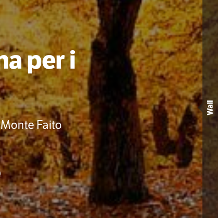
a per i
Wall
 Monte Faito
)