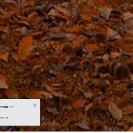
ervono per
ondire.