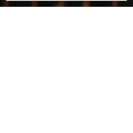
Quando
martedì
12/feb/2019
dalle
20:45
alle
23:30
(UTC
+01:00)
Dove
Ristorante La Nicchia
Via Roma, 9, 10061 Cavour TO, Italy
Visualizza mappa
Descrizione