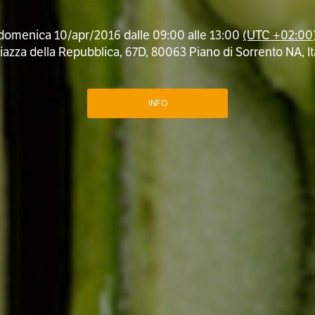
domenica 10/apr/2016 dalle 09:00 alle 13:00
(UTC +02:00
iazza della Repubblica, 67D, 80063 Piano di Sorrento NA, It
INFO