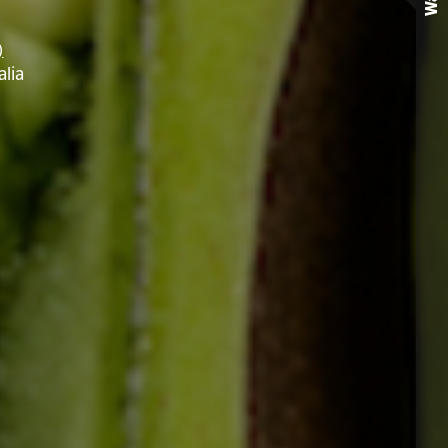
Wall
)
alia