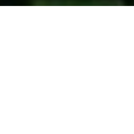
Quando
domenica
12/mag/2024
dalle
09:00
alle
22:00
(UTC
+02:00)
Descrizione
Domenica 12 Maggio 2024 a Cengio Rocchetta (SV) si 
svolgerà la 
seconda edizione della Festa dell’Aglio orsino.
Una Festa interamente dedicata a questa ricercatissima 
erba spontanea dalle proprietà depurative e antibiotiche e 
ricca di preziosi nutrienti, e soprattutto straordinariamente 
declinata in sfiziose ricette. 